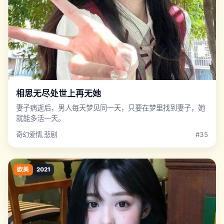
相思无尽处世上再无她
妻子病逝后，男人每天梦见同一天，只要在梦里找到妻子，她
就能多活一天。
奇幻爱情,悲剧
#35
欧美
2021