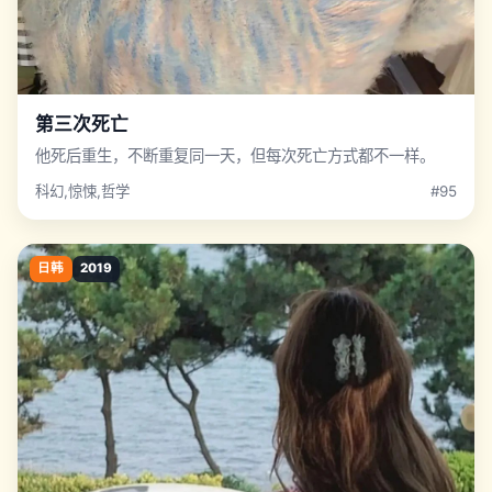
第三次死亡
他死后重生，不断重复同一天，但每次死亡方式都不一样。
科幻,惊悚,哲学
#95
日韩
2019