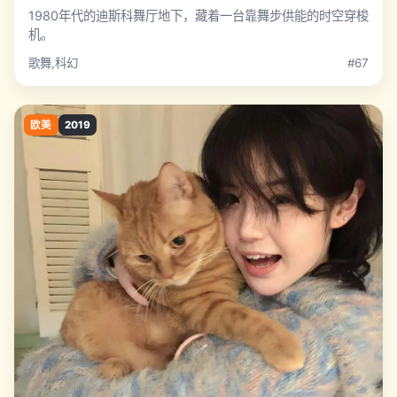
1980年代的迪斯科舞厅地下，藏着一台靠舞步供能的时空穿梭
机。
歌舞,科幻
#67
欧美
2019