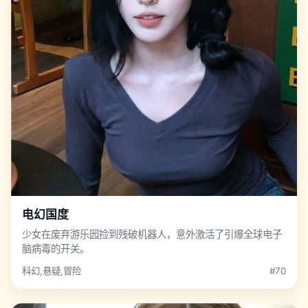
电幻国度
少女在废弃游乐园捡到残破机器人，意外激活了引爆全球电子
脑病毒的开关。
科幻,悬疑,冒险
#70