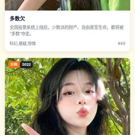
多数欠
全国投票系统上线后，少数派的财产、自由甚至生命，都将被
“多数”夺走。
科幻,悬疑,惊悚
#49
日韩
2022