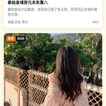
秦始皇魂穿元末朱重八
秦始皇在沙丘醒来，发现自己成了朱元璋，而项羽正在城外喊
他大哥。
穿越,历史,奇幻
#40
欧美
2025