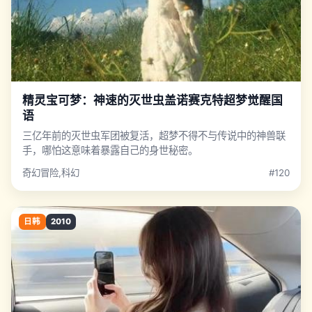
精灵宝可梦：神速的灭世虫盖诺赛克特超梦觉醒国
语
三亿年前的灭世虫军团被复活，超梦不得不与传说中的神兽联
手，哪怕这意味着暴露自己的身世秘密。
奇幻冒险,科幻
#120
日韩
2010