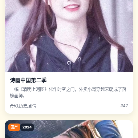
诗画中国第二季
一幅《清明上河图》化作时空之门，外卖小哥穿越宋朝成了落
魄画师。
奇幻,历史,剧情
#47
国产
2024