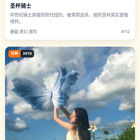
圣杯骑士
中世纪骑士穿越到现代纽约，被黑帮追杀，他的圣杯其实是咖
啡杯。
悬疑,奇幻,冒险
#112
日韩
2015