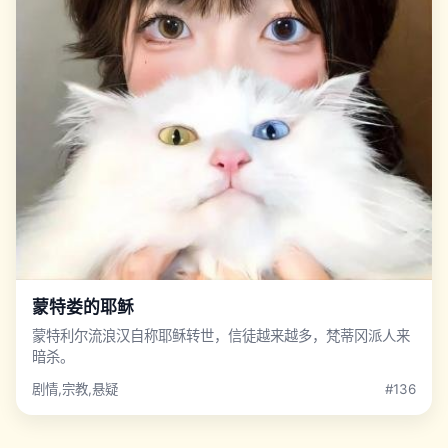
蒙特娄的耶稣
蒙特利尔流浪汉自称耶稣转世，信徒越来越多，梵蒂冈派人来
暗杀。
剧情,宗教,悬疑
#136