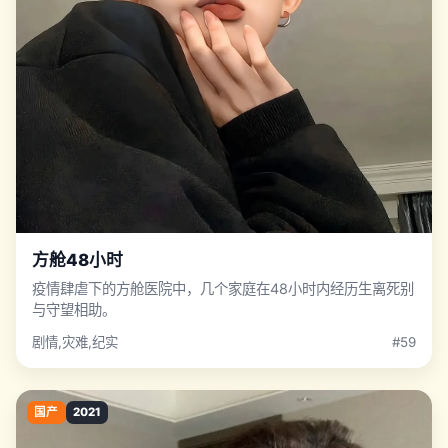
方舱48小时
疫情肆虐下的方舱医院中，几个家庭在48小时内经历生离死别
与守望相助。
剧情,灾难,纪实
#59
国产
2021