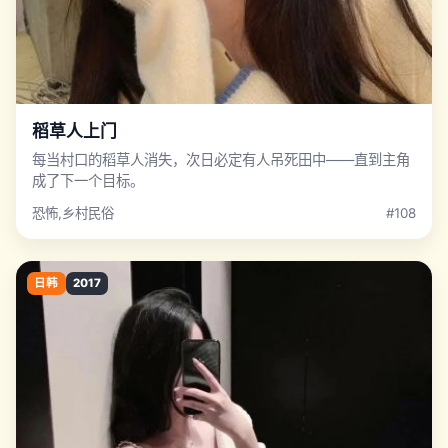
稻草人上门
每当村口的稻草人消失，次日必定有人吊死田中——直到主角
成了下一个目标。
恐怖,乡村民俗
#108
日韩
2017