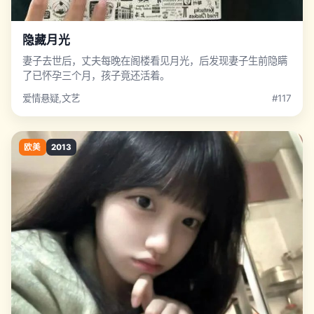
隐藏月光
妻子去世后，丈夫每晚在阁楼看见月光，后发现妻子生前隐瞒
了已怀孕三个月，孩子竟还活着。
爱情悬疑,文艺
#117
欧美
2013