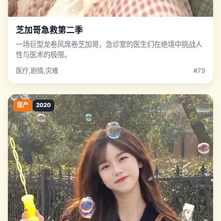
芝加哥急救第二季
一场巨型龙卷风席卷芝加哥，急诊室的医生们在绝境中挑战人
性与医术的极限。
医疗,剧情,灾难
#79
国产
2020