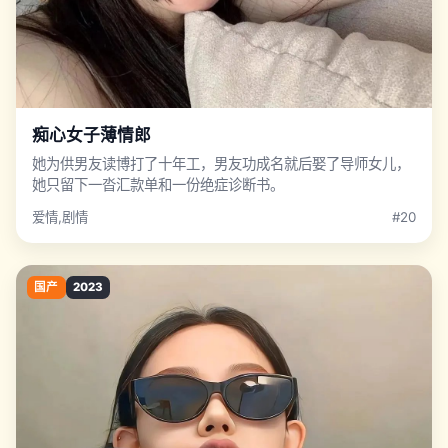
痴心女子薄情郎
她为供男友读博打了十年工，男友功成名就后娶了导师女儿，
她只留下一沓汇款单和一份绝症诊断书。
爱情,剧情
#20
国产
2023