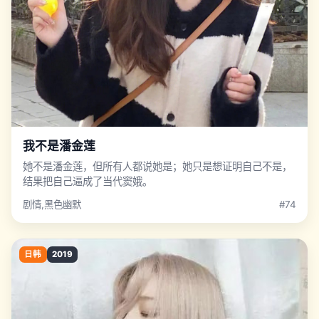
我不是潘金莲
她不是潘金莲，但所有人都说她是；她只是想证明自己不是，
结果把自己逼成了当代窦娥。
剧情,黑色幽默
#74
日韩
2019