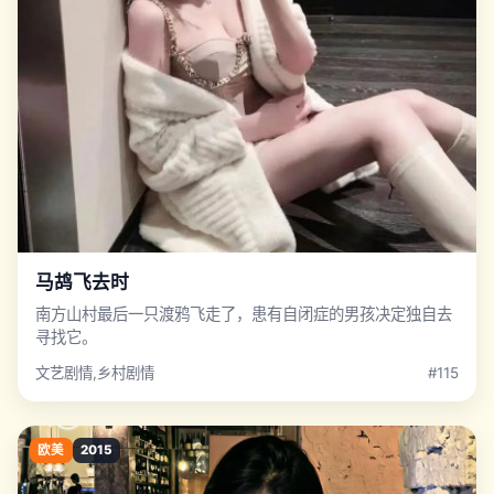
马鸪飞去时
南方山村最后一只渡鸦飞走了，患有自闭症的男孩决定独自去
寻找它。
文艺剧情,乡村剧情
#115
欧美
2015