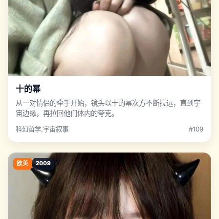
十的幂
从一对情侣的牵手开始，镜头以十的幂次方不断拉远，直到宇
宙边缘，再拉回他们体内的夸克。
科幻哲学,宇宙叙事
#109
欧美
2009