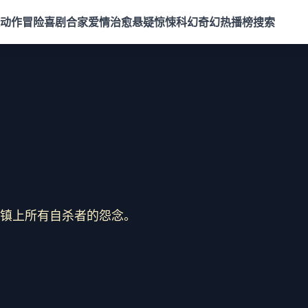
动作冒险
喜剧合家
爱情治愈
悬疑惊悚
科幻奇幻
热播榜
搜索
镇上所有自杀者的怨念。