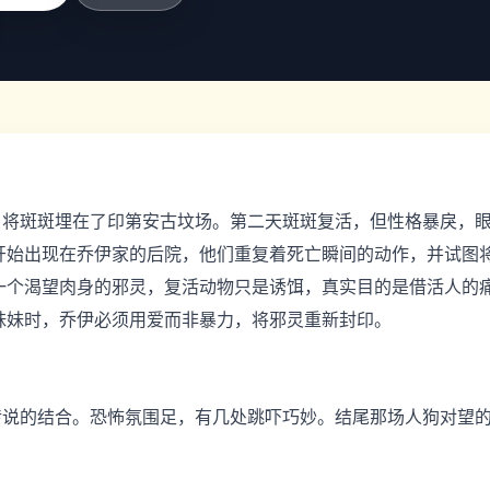
，将斑斑埋在了印第安古坟场。第二天斑斑复活，但性格暴戾，
开始出现在乔伊家的后院，他们重复着死亡瞬间的动作，并试图
一个渴望肉身的邪灵，复活动物只是诱饵，真实目的是借活人的
妹妹时，乔伊必须用爱而非暴力，将邪灵重新封印。
传说的结合。恐怖氛围足，有几处跳吓巧妙。结尾那场人狗对望