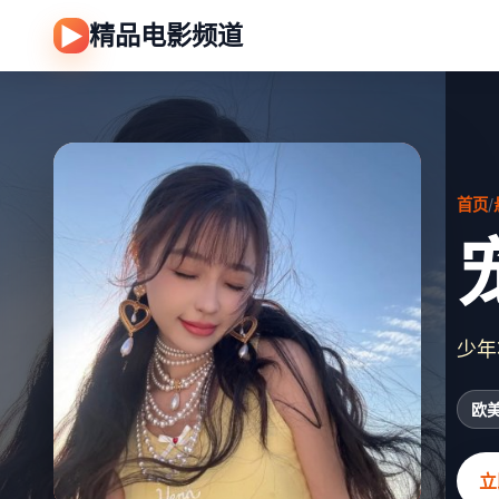
精品电影频道
▶
首页
/
少年
欧
立