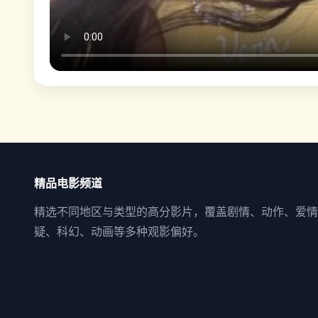
精品电影频道
精选不同地区与类型的高分影片，覆盖剧情、动作、爱情
疑、科幻、动画等多种观影偏好。