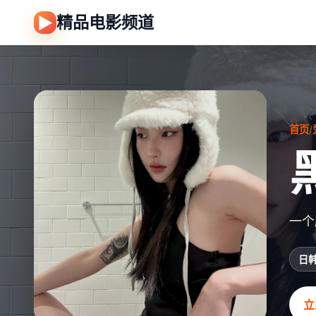
精品电影频道
▶
首页
/
一个
日
立