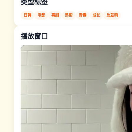
类型标签
日韩
电影
喜剧
黑帮
青春
成长
反差萌
播放窗口