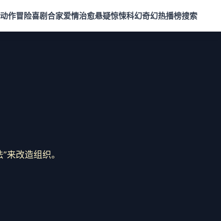
动作冒险
喜剧合家
爱情治愈
悬疑惊悚
科幻奇幻
热播榜
搜索
法”来改造组织。