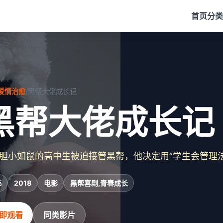
首页
分类
爱情治愈
/
黑帮大佬成长记
黑帮大佬成长记
胆小如鼠的高中生被迫接管黑帮，他决定用“学生会管理
韩
2018
电影
黑帮喜剧,青春成长
即观看
同类影片