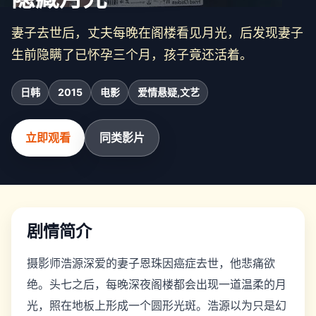
妻子去世后，丈夫每晚在阁楼看见月光，后发现妻子
生前隐瞒了已怀孕三个月，孩子竟还活着。
日韩
2015
电影
爱情悬疑,文艺
立即观看
同类影片
剧情简介
摄影师浩源深爱的妻子恩珠因癌症去世，他悲痛欲
绝。头七之后，每晚深夜阁楼都会出现一道温柔的月
光，照在地板上形成一个圆形光斑。浩源以为只是幻