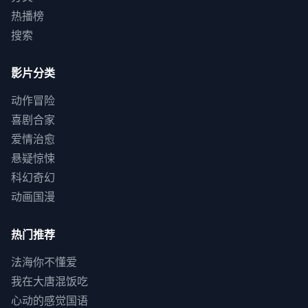
热播榜
搜索
影片分类
动作冒险
喜剧合家
爱情治愈
悬疑惊悚
科幻奇幻
动画国漫
热门推荐
法海你不懂爱
我在大唐混饭吃
心动的感觉国语