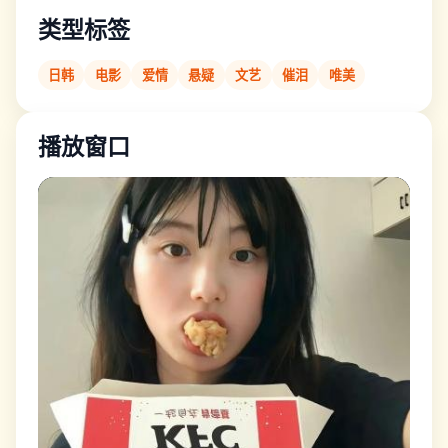
类型标签
日韩
电影
爱情
悬疑
文艺
催泪
唯美
播放窗口