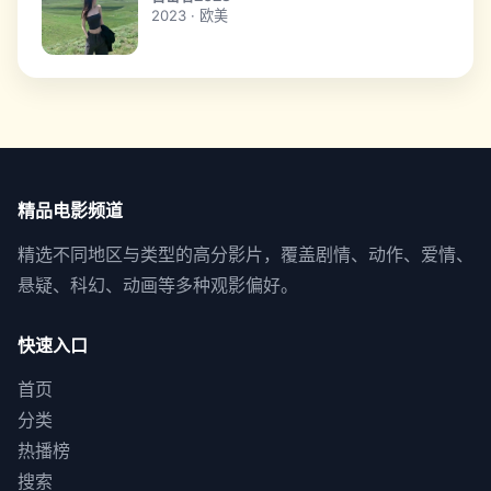
2023 · 欧美
精品电影频道
精选不同地区与类型的高分影片，覆盖剧情、动作、爱情、
悬疑、科幻、动画等多种观影偏好。
快速入口
首页
分类
热播榜
搜索