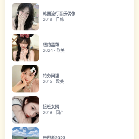
韩国流行音乐偶像
2018 · 日韩
纽约黑帮
2024 · 欧美
特务间谍
2015 · 欧美
接班女婿
2019 · 国产
告密者2023