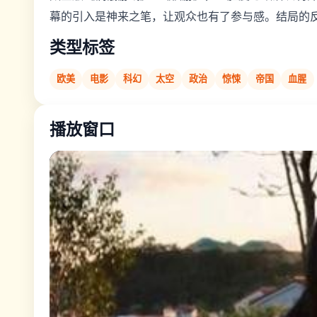
幕的引入是神来之笔，让观众也有了参与感。结局的
类型标签
欧美
电影
科幻
太空
政治
惊悚
帝国
血腥
播放窗口