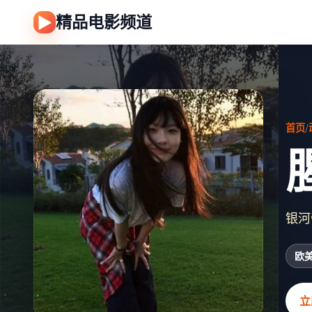
精品电影频道
▶
首页
/
银河
欧
立