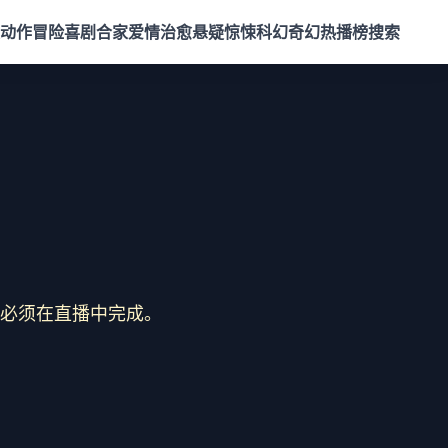
动作冒险
喜剧合家
爱情治愈
悬疑惊悚
科幻奇幻
热播榜
搜索
必须在直播中完成。