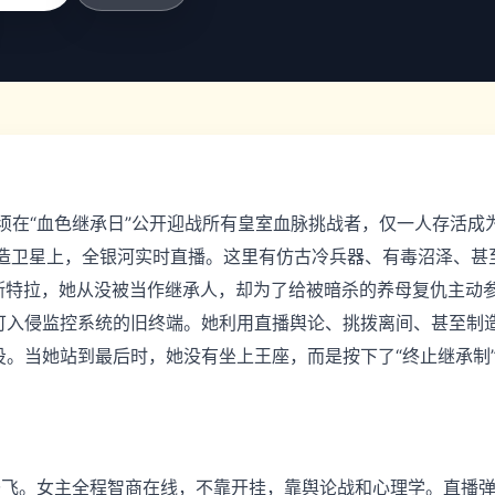
必须在“血色继承日”公开迎战所有皇室血脉挑战者，仅一人存活成
人造卫星上，全银河实时直播。这里有仿古冷兵器、有毒沼泽、甚
阿斯特拉，她从没被当作继承人，却为了给被暗杀的养母复仇主动
可入侵监控系统的旧终端。她利用直播舆论、挑拨离间、甚至制
。当她站到最后时，她没有坐上王座，而是按下了“终止继承制
齐飞。女主全程智商在线，不靠开挂，靠舆论战和心理学。直播