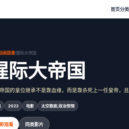
首页
分类
动画国漫
/
腥际大帝国
腥际大帝国
帝国的皇位继承不是靠血缘，而是靠杀死上一任皇帝，且
美
2022
电影
太空歌剧,政治惊悚
即观看
同类影片