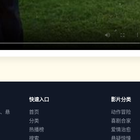
快速入口
影片分类
、悬
首页
动作冒险
分类
喜剧合家
热播榜
爱情治愈
搜索
悬疑惊悚