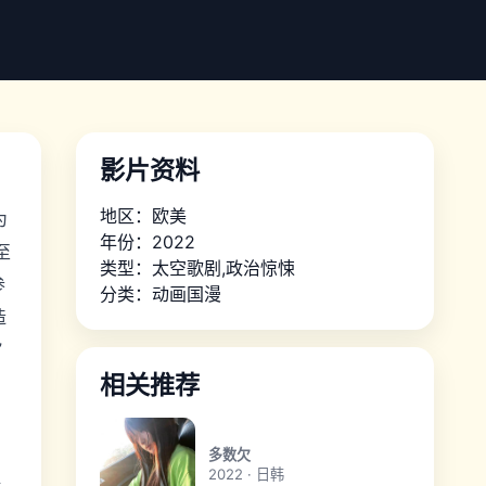
影片资料
地区：欧美
为
年份：2022
至
类型：太空歌剧,政治惊悚
参
分类：
动画国漫
造
”
相关推荐
多数欠
2022 · 日韩
弹