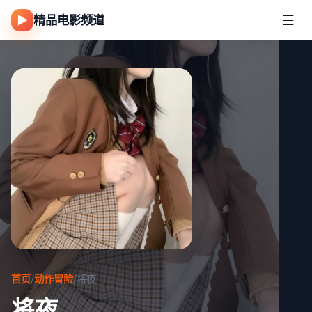
☰
▶
精品电影频道
首页
/
动作冒险
/
将夜
将夜