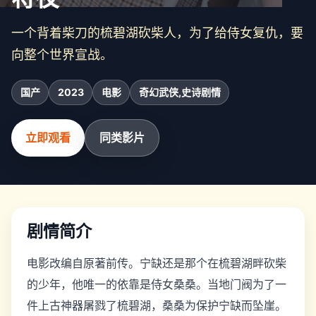
一个背着柴刀的梳碧湖砍柴人，为了给侍女复仇，要
向整个世界宣战。
国产
2023
电影
奇幻武侠,史诗剧情
立即观看
同类影片
剧情简介
电影改编自原著前传。宁缺还是那个在梳碧湖畔砍柴
的少年，他唯一的依靠是侍女桑桑。当地门阀为了一
件上古神器屠戮了梳碧湖，桑桑为保护宁缺而坠崖。